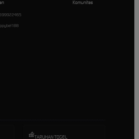
an
Komunitas
599922465
ppybet188
TARUHAN TOGEL