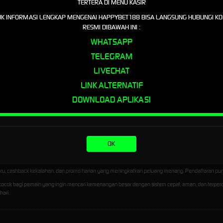
TERTERA DI MENU KASIR
K INFORMASI LENGKAP MENGENAI HAPPYBET188 BISA LANGSUNG HUBUNGI K
RESMI DIBAWAH INI :
i Terbaik Lisensi 188
WHATSAPP
TELEGRAM
 Situs Slot Gacor Hari Ini Terb
LIVECHAT
a karena dikenal sebagai link situs slot gacor hari ini dengan peluang menang tinggi. Platform ini
LINK ALTERNATIF
ah meraih kemenangan. Banyak member membuktikan bahwa bermain di HAPPYBET188 sering mendap
DOWNLOAD APLIKASI
ternama seperti Pragmatic Play, PG Soft, dan Spadegaming yang terkenal dengan mesin slot mud
engkapi fitur bonus menarik yang menambah keseruan sekaligus peluang profit.
 perlu VPN, sehingga pemain tetap bisa bermain kapan saja meskipun terjadi pemblokiran. Sistem
OK
pat melalui transfer bank lokal dan e-wallet seperti Dana, OVO, GoPay, serta QRIS. Proses pen
u, cashback kekalahan, dan promo harian yang meningkatkan peluang menang. Pendaftaran pun 
 cocok bagi pemain yang ingin mencari kemenangan besar dengan sistem cepat, aman, dan terper
hari.