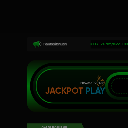
Pemberitahuan
Pemeliharaan Terjadwal: CQ9 pada 07-Agt-2026 dari 13.45.26 sampai 22.00.00. Selama 
JACKPOT
PLAY
GAME POPULER