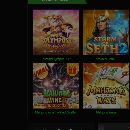
Gates of Olympus POP
Storm of Seth 2
Mahjong Wins 3 – Black Scatter
Mahjong Ways