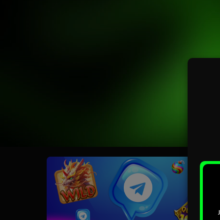
san0****3
IDR
6,876,000.00
Sweet Bonanza 1000
pra****y
IDR
6,539,000.00
Starlight Princess™ 1000
chris****a
IDR
5,906,400.00
Starlight Princess™ 1000
prajur****6
IDR
5,166,400.00
Gates of Olympus 1000
xtra****3
IDR
5,119,700.00
Sweet Bonanza 2500