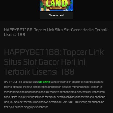
Treasure Land
HAPPYBET188: Topcer Link Situs Slot Gacor Hari Ini Terbaik
Lisensi 188
HAPPYBET188: Topcer Link
Situs Slot Gacor Hari Ini
Terbaik Lisensi 188
HAPPYBET188 sebagai situs
slot online
yang kini semakin populer di Indonesia karena
dikenal sebagai link situs slot gacor hari ini dengan peluang menang tinggi. Platform ini
menghadirkan berbagai permainan slot modern dengan sistem server stabil, kecepatan
tinggi, serta tingkat RTP besar yang membuat pemain lebih mudah meraih kemenangan.
Banyak member membuktikan bahwa bermain di HAPPYBET188 sering mendapatkan
free spin, scatter, hingga jackpot besar.