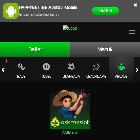
×
HAPPYBET188 Aplikasi Mobile
UNDUH
Jangan tampilkan lagi hari ini
Daftar
Masuk
SINO
RACE
TOGEL
OLAHRAGA
CRASH GAME
ARCADE
AMB Slot