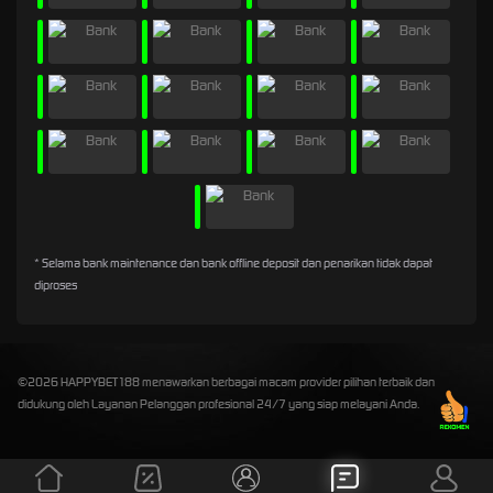
* Selama bank maintenance dan bank offline deposit dan penarikan tidak dapat
diproses
©2026 HAPPYBET188 menawarkan berbagai macam provider pilihan terbaik dan
didukung oleh Layanan Pelanggan profesional 24/7 yang siap melayani Anda.