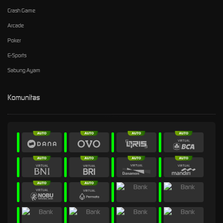
Crash Game
Arcade
Poker
E-Sports
Sabung Ayam
Komunitas