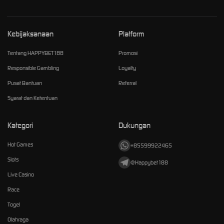
Kebijaksanaan
Platform
Tentang HAPPYBET188
Promosi
Responsible Gambling
Loyalty
Pusat Bantuan
Referral
Syarat dan Ketentuan
Kategori
Dukungan
Hot Games
+85599922465
Slots
@Happybet188
Live Casino
Race
Togel
Olahraga