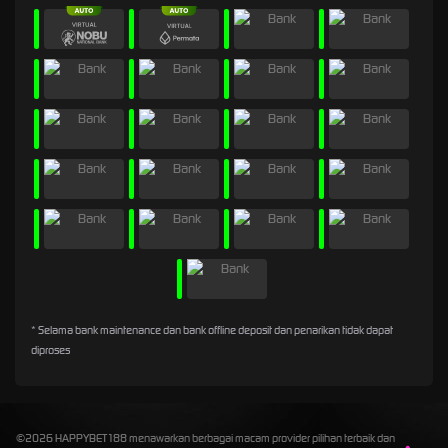
* Selama bank maintenance dan bank offline deposit dan penarikan tidak dapat
diproses
©2026 HAPPYBET188 menawarkan berbagai macam provider pilihan terbaik dan