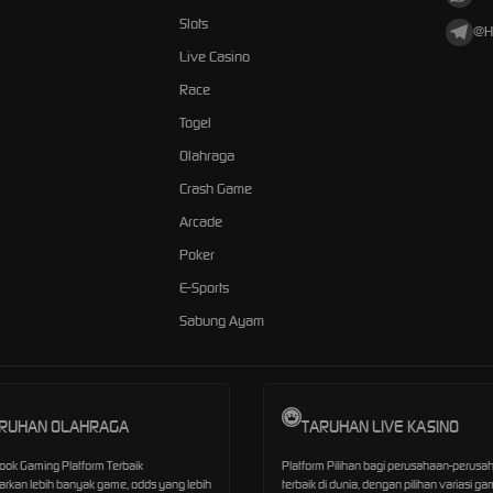
Slots
@H
Live Casino
Race
Togel
Olahraga
Crash Game
Arcade
Poker
E-Sports
Sabung Ayam
RUHAN OLAHRAGA
TARUHAN LIVE KASINO
ook Gaming Platform Terbaik
Platform Pilihan bagi perusahaan-perusa
kan lebih banyak game, odds yang lebih
terbaik di dunia, dengan pilihan variasi g