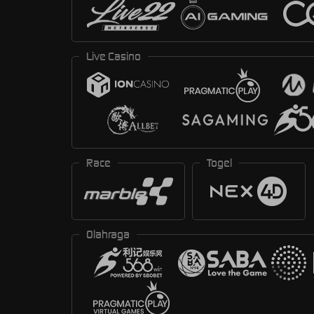
Live Casino
Race
Togel
Olahraga