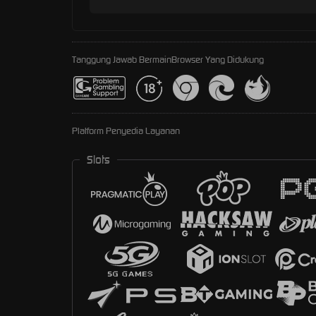
Tanggung Jawab Bermain
Browser Yang Didukung
Platform Penyedia Layanan
Slots