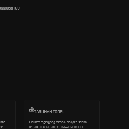
appybet188
TARUHAN TOGEL
haan
Platform togel yang menarik dari perusahan
ame
terbaik di dunia yang menawarkan hadiah