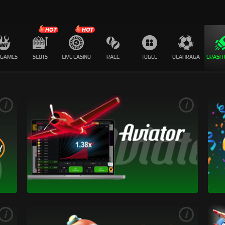
 GAMES
SLOTS
LIVE CASINO
RACE
TOGEL
OLAHRAGA
CRASH
i
i
i
i