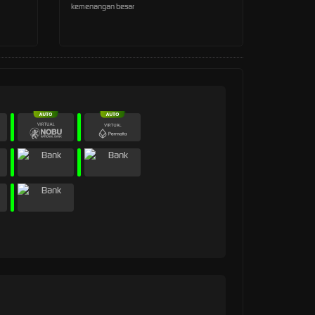
kemenangan besar