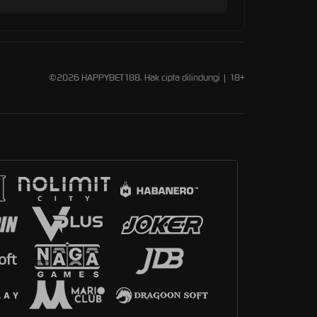
©2026 HAPPYBET188. Hak cipta dilindungi | 18+