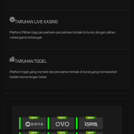
TARUHAN LIVE KASINO
Platform Pilihan bagi perusahaan-perusahaan terbaik di dunia, dengan pilihan
variasi game terbanyak
TARUHAN TOGEL
Platform togel yang menarik dari perusahan terbaik di dunia yang menawarkan
hadiah kemenangan besar