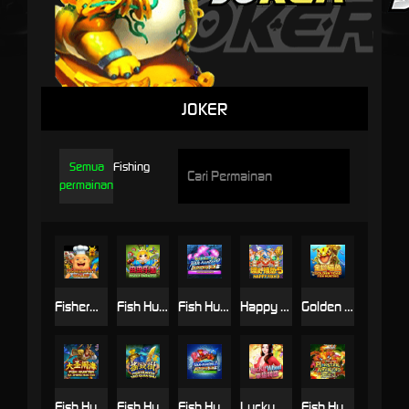
JOKER
Semua
Fishing
permainan
Fisherman's Wharf
Fish Hunter Insect Paradise
Fish Hunter 2 EX-Pro
Happy Fish 5
Golden Toad Fish Hunting
Fish Hunting: Da Sheng Nao Hai
Fish Hunting: Yao Qian Shu
Fish Hunter 2 EX-Novice
Lucky Wheel
Fish Hunter Monster Awaken