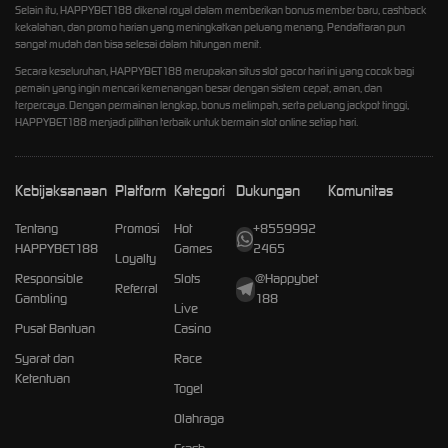
Selain itu, HAPPYBET188 dikenal royal dalam memberikan bonus member baru, cashback
kekalahan, dan promo harian yang meningkatkan peluang menang. Pendaftaran pun
sangat mudah dan bisa selesai dalam hitungan menit.
Secara keseluruhan, HAPPYBET188 merupakan situs slot gacor hari ini yang cocok bagi
pemain yang ingin mencari kemenangan besar dengan sistem cepat, aman, dan
terpercaya. Dengan permainan lengkap, bonus melimpah, serta peluang jackpot tinggi,
HAPPYBET188 menjadi pilihan terbaik untuk bermain slot online setiap hari.
Kebijaksanaan
Platform
Kategori
Dukungan
Komunitas
Tentang
Promosi
Hot
+8559992
HAPPYBET188
Games
2465
Loyalty
Responsible
Slots
@Happybet
Referral
Gambling
188
Live
Pusat Bantuan
Casino
Syarat dan
Race
Ketentuan
Togel
Olahraga