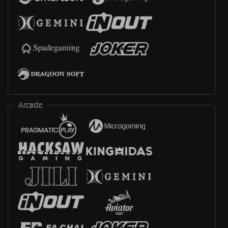
Arcade