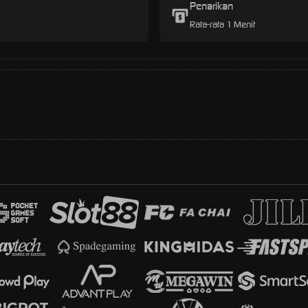
Penarikan
Rata-rata 1 Menit