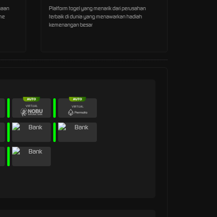
haan
Platform togel yang menarik dari perusahan
ame
terbaik di dunia yang menawarkan hadiah
kemenangan besar