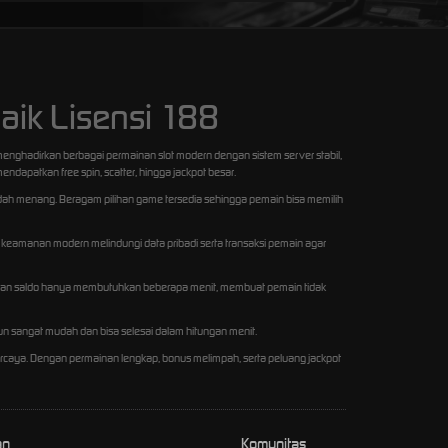
baik Lisensi 188
ni menghadirkan berbagai permainan slot modern dengan sistem server stabil,
patkan free spin, scatter, hingga jackpot besar.
udah menang. Beragam pilihan game tersedia sehingga pemain bisa memilih
m keamanan modern melindungi data pribadi serta transaksi pemain agar
ncairan saldo hanya membutuhkan beberapa menit, membuat pemain tidak
 sangat mudah dan bisa selesai dalam hitungan menit.
ercaya. Dengan permainan lengkap, bonus melimpah, serta peluang jackpot
an
Komunitas