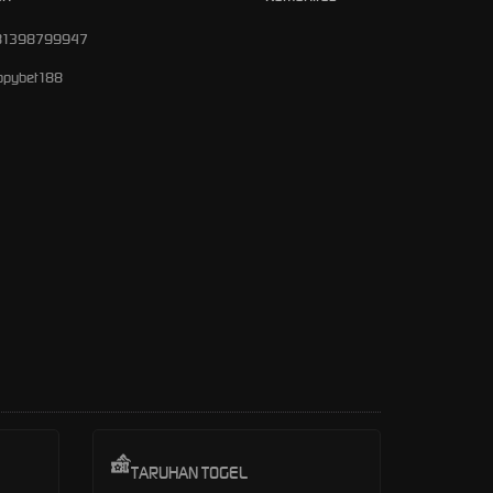
81398799947
pybet188
TARUHAN TOGEL