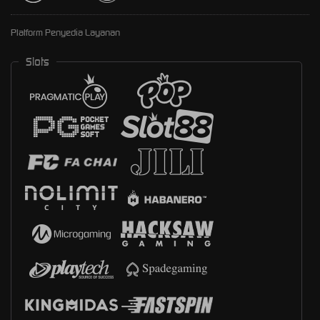
Platform Penyedia Layanan
Slots