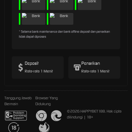
* Selama bank maintenance dan bank offline deposit dan penarikan
tidak dapat diproses
Deposit
Penarikan
Rata-rata 1 Menit
Rata-rata 1 Menit
Tanggung Jawab
Browser Yang
Bermain
Didukung
©2026 HAPPYBET188. Hak cipta
dilindungi | 18+