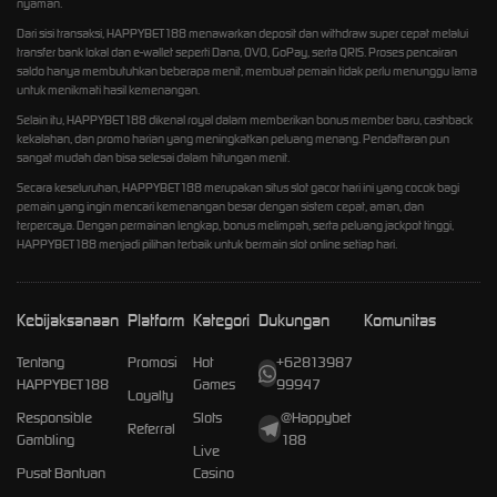
nyaman.
Dari sisi transaksi, HAPPYBET188 menawarkan deposit dan withdraw super cepat melalui
transfer bank lokal dan e-wallet seperti Dana, OVO, GoPay, serta QRIS. Proses pencairan
saldo hanya membutuhkan beberapa menit, membuat pemain tidak perlu menunggu lama
untuk menikmati hasil kemenangan.
Selain itu, HAPPYBET188 dikenal royal dalam memberikan bonus member baru, cashback
kekalahan, dan promo harian yang meningkatkan peluang menang. Pendaftaran pun
sangat mudah dan bisa selesai dalam hitungan menit.
Secara keseluruhan, HAPPYBET188 merupakan situs slot gacor hari ini yang cocok bagi
pemain yang ingin mencari kemenangan besar dengan sistem cepat, aman, dan
terpercaya. Dengan permainan lengkap, bonus melimpah, serta peluang jackpot tinggi,
HAPPYBET188 menjadi pilihan terbaik untuk bermain slot online setiap hari.
Kebijaksanaan
Platform
Kategori
Dukungan
Komunitas
Tentang
Promosi
Hot
+62813987
HAPPYBET188
Games
99947
Loyalty
Responsible
Slots
@Happybet
Referral
Gambling
188
Live
Pusat Bantuan
Casino