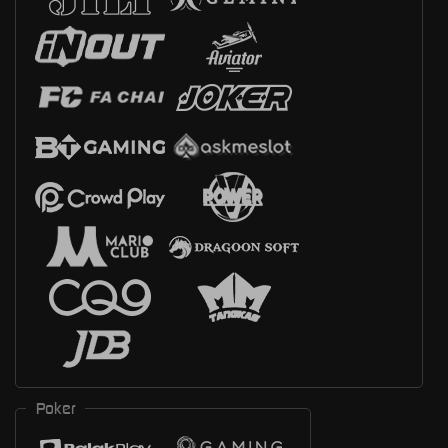
Poker