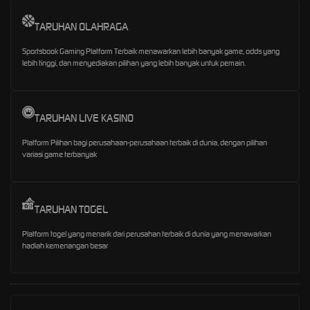
TARUHAN OLAHRAGA
Sportsbook Gaming Platform Terbaik menawarkan lebih banyak game, odds yang
lebih tinggi, dan menyediakan pilihan yang lebih banyak untuk pemain.
TARUHAN LIVE KASINO
Platform Pilihan bagi perusahaan-perusahaan terbaik di dunia, dengan pilihan
variasi game terbanyak
TARUHAN TOGEL
Platform togel yang menarik dari perusahan terbaik di dunia yang menawarkan
hadiah kemenangan besar