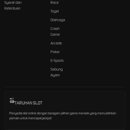
Syarat dan
Race
Ketentuan
Togel
Olahraga
Crash
Game
Arcade
Poker
E-Sports
Sabung
Ayam
TARUHAN SLOT
Penyedia slot online dengan beragam pilihan game menarik yang memudahkan
pemain untuk mencapai jackpot