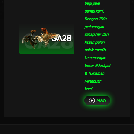
bagi para
gamer kami.
Dengan 150+
pertarungan
setiap hari dan
kesempatan
untuk meraih
kemenangan
besar di Jackpot
& Turnamen
Mingguan
kami.
MAIN