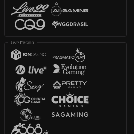
Live Casino