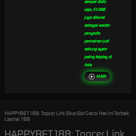
sampai disitu
saja, SV388
juga dikenal
sebagai wadah
penyedia
permainan judi
sabung ayam
paling fairplay di
Asia.
MAIN
HAPPYBET188: Topcer Link Situs Slot Gacor Hari Ini Terbaik
Lisensi 188
HAPPYBET188: Topcer Link