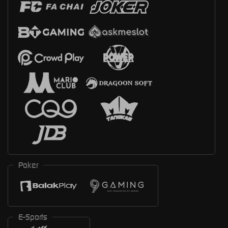
Poker
E-Sports