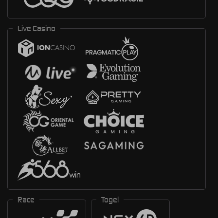
Live Casino
Race
Togel