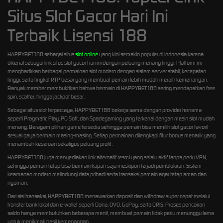
Situs Slot Gacor Hari Ini
Terbaik Lisensi 188
HAPPYBET188 sebagai situs
slot online
yang kini semakin populer di Indonesia karena
dikenal sebagai link situs slot gacor hari ini dengan peluang menang tinggi. Platform ini
menghadirkan berbagai permainan slot modern dengan sistem server stabil, kecepatan
tinggi, serta tingkat RTP besar yang membuat pemain lebih mudah meraih kemenangan.
Banyak member membuktikan bahwa bermain di HAPPYBET188 sering mendapatkan free
spin, scatter, hingga jackpot besar.
Sebagai situs slot terpercaya, HAPPYBET188 bekerja sama dengan provider ternama
seperti Pragmatic Play, PG Soft, dan Spadegaming yang terkenal dengan mesin slot mudah
menang. Beragam pilihan game tersedia sehingga pemain bisa memilih slot gacor favorit
sesuai gaya bermain masing-masing. Setiap permainan dilengkapi fitur bonus menarik yang
menambah keseruan sekaligus peluang profit.
HAPPYBET188 juga menyediakan link alternatif resmi yang selalu aktif tanpa perlu VPN,
sehingga pemain tetap bisa bermain kapan saja meskipun terjadi pemblokiran. Sistem
keamanan modern melindungi data pribadi serta transaksi pemain agar tetap aman dan
nyaman.
Dari sisi transaksi, HAPPYBET188 menawarkan deposit dan withdraw super cepat melalui
transfer bank lokal dan e-wallet seperti Dana, OVO, GoPay, serta QRIS. Proses pencairan
saldo hanya membutuhkan beberapa menit, membuat pemain tidak perlu menunggu lama
untuk menikmati hasil kemenangan.