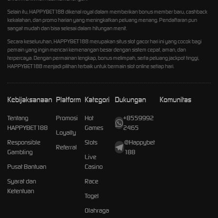
Selain itu, HAPPYBET188 dikenal royal dalam memberikan bonus member baru, cashback
kekalahan, dan promo harian yang meningkatkan peluang menang. Pendaftaran pun
sangat mudah dan bisa selesai dalam hitungan menit.
Secara keseluruhan, HAPPYBET188 merupakan situs slot gacor hari ini yang cocok bagi
pemain yang ingin mencari kemenangan besar dengan sistem cepat, aman, dan
terpercaya. Dengan permainan lengkap, bonus melimpah, serta peluang jackpot tinggi,
HAPPYBET188 menjadi pilihan terbaik untuk bermain slot online setiap hari.
Kebijaksanaan
Platform
Kategori
Dukungan
Komunitas
Tentang
Promosi
Hot
+8559992
HAPPYBET188
Games
2465
Loyalty
Responsible
Slots
@Happybet
Referral
Gambling
188
Live
Pusat Bantuan
Casino
Syarat dan
Race
Ketentuan
Togel
Olahraga