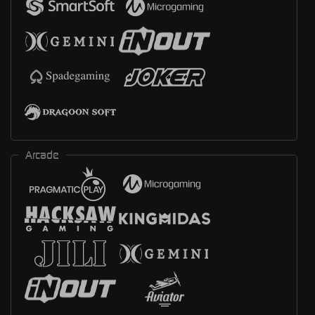
Arcade