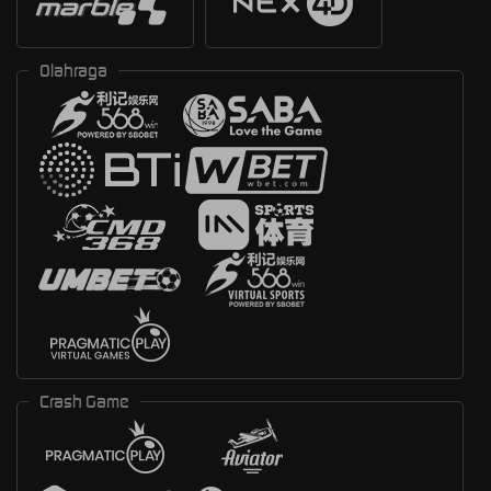
Olahraga
Crash Game