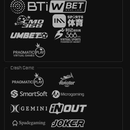
Crash Game