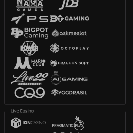
Live Casino