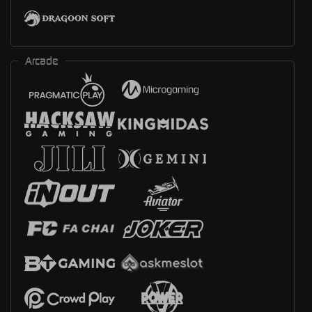
Arcade