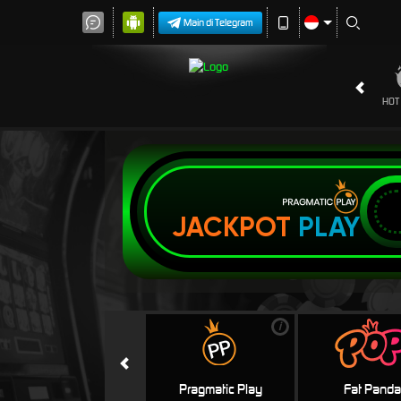
Main di Telegram
HOT
JACKPOT
PLAY
i
Pragmatic Play
Fat Pand