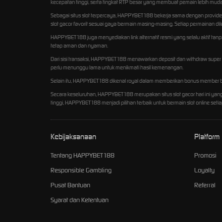
kecepatan tinggi, serta tingkat RTP besar yang membuat pemain lebih m
Sebagai situs slot terpercaya, HAPPYBET188 bekerja sama dengan provide
slot gacor favorit sesuai gaya bermain masing-masing. Setiap permainan di
HAPPYBET188 juga menyediakan link alternatif resmi yang selalu aktif tan
tetap aman dan nyaman.
Dari sisi transaksi, HAPPYBET188 menawarkan deposit dan withdraw super 
perlu menunggu lama untuk menikmati hasil kemenangan.
Selain itu, HAPPYBET188 dikenal royal dalam memberikan bonus member b
Secara keseluruhan, HAPPYBET188 merupakan situs slot gacor hari ini yan
tinggi, HAPPYBET188 menjadi pilihan terbaik untuk bermain slot online setiap
Kebijaksanaan
Platform
Tentang HAPPYBET188
Promosi
Responsible Gambling
Loyalty
Pusat Bantuan
Referral
Syarat dan Ketentuan