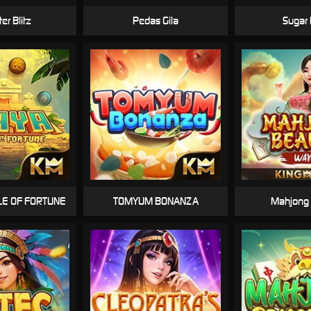
er Blitz
Pedas Gila
Sugar 
E OF FORTUNE
TOMYUM BONANZA
Mahjong