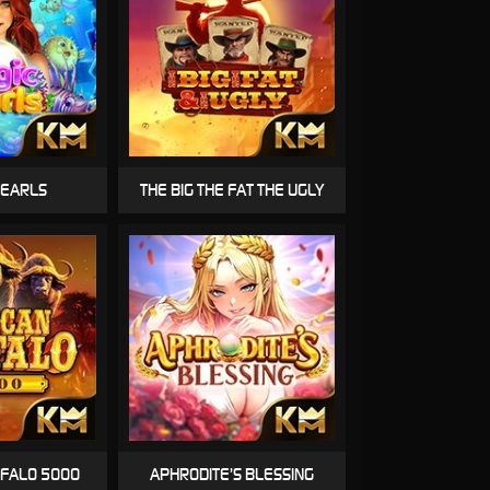
PEARLS
THE BIG THE FAT THE UGLY
FFALO 5000
APHRODITE’S BLESSING