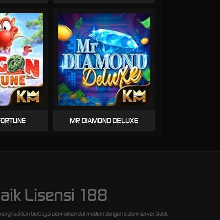
FORTUNE
MR DIAMOND DELUXE
baik Lisensi 188
ni menghadirkan berbagai permainan slot modern dengan sistem server stabil,