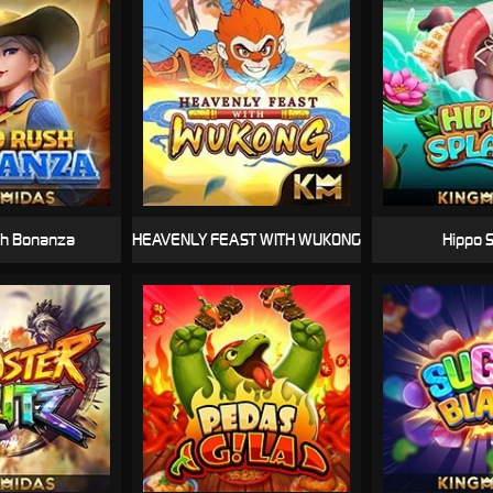
sh Bonanza
HEAVENLY FEAST WITH WUKONG
Hippo 