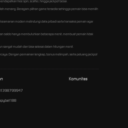
patkan free spin, scatter, hingga jackpot besar.
udah menang. Beragam pilihan game tersedia sehingga pemain bisa memilih
m keamanan modern melindungi data pribadi serta transaksi pemain agar
ncairan saldo hanya membutuhkan beberapa menit, membuat pemain tidak
 sangat mudah dan bisa selesai dalam hitungan menit.
ercaya. Dengan permainan lengkap, bonus melimpah, serta peluang jackpot
an
Komunitas
81398799947
pybet188