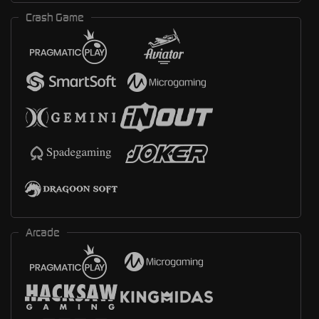
Crash Game
Arcade