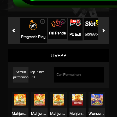
i
i
i
i
i
Facha
Fat Panda
Slot88 x PP
PG Soft
Pragmatic Play
LIVE22
Semua
Top
Slots
permainan
20
Mahjong Gold: Dragon
Mahjong Gold: Phoenix
Mahjong Gold: Lion
Mahjong Gold: Tiger
Wonders of Giza Pyramid