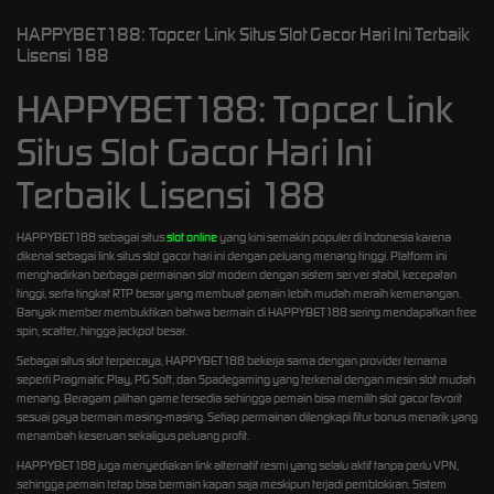
HAPPYBET188: Topcer Link Situs Slot Gacor Hari Ini Terbaik
Lisensi 188
HAPPYBET188: Topcer Link
Situs Slot Gacor Hari Ini
Terbaik Lisensi 188
HAPPYBET188 sebagai situs
slot online
yang kini semakin populer di Indonesia karena
dikenal sebagai link situs slot gacor hari ini dengan peluang menang tinggi. Platform ini
menghadirkan berbagai permainan slot modern dengan sistem server stabil, kecepatan
tinggi, serta tingkat RTP besar yang membuat pemain lebih mudah meraih kemenangan.
Banyak member membuktikan bahwa bermain di HAPPYBET188 sering mendapatkan free
spin, scatter, hingga jackpot besar.
Sebagai situs slot terpercaya, HAPPYBET188 bekerja sama dengan provider ternama
seperti Pragmatic Play, PG Soft, dan Spadegaming yang terkenal dengan mesin slot mudah
menang. Beragam pilihan game tersedia sehingga pemain bisa memilih slot gacor favorit
sesuai gaya bermain masing-masing. Setiap permainan dilengkapi fitur bonus menarik yang
menambah keseruan sekaligus peluang profit.
HAPPYBET188 juga menyediakan link alternatif resmi yang selalu aktif tanpa perlu VPN,
sehingga pemain tetap bisa bermain kapan saja meskipun terjadi pemblokiran. Sistem