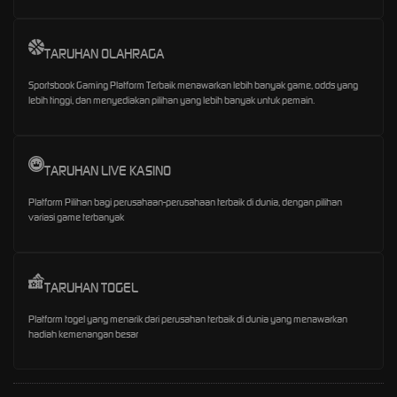
TARUHAN OLAHRAGA
Sportsbook Gaming Platform Terbaik menawarkan lebih banyak game, odds yang
lebih tinggi, dan menyediakan pilihan yang lebih banyak untuk pemain.
TARUHAN LIVE KASINO
Platform Pilihan bagi perusahaan-perusahaan terbaik di dunia, dengan pilihan
variasi game terbanyak
TARUHAN TOGEL
Platform togel yang menarik dari perusahan terbaik di dunia yang menawarkan
hadiah kemenangan besar