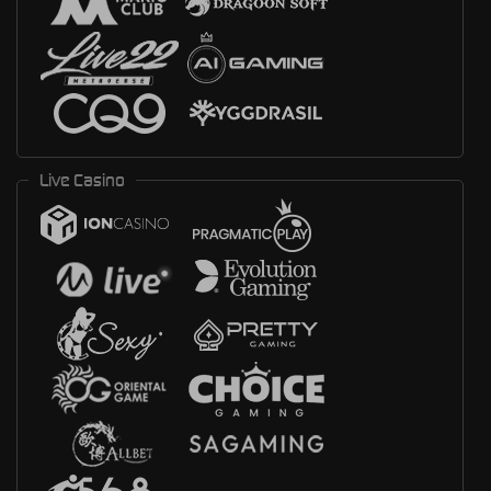
Live Casino