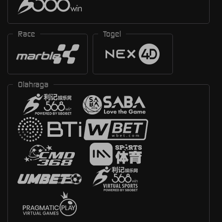
Race
Togel
Olahraga