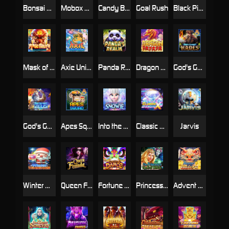
Bonsai of the Riches
Mobox Olympia
Candy Bomb
Goal Rush
Black Pink (B.P.) in Metaverse
Mask of Truth Jumboways
Axie Universe
Panda Realm
Dragon FAFAFA
God's Gambit : Hades
God's Gambit Zeus
Apes Squad
Into the Fay: Snowie
Classic Diamond X5
Jarvis
Winter Winnings
Queen Femida
Fortune Dance
Princess and the Evil Witch
Advent of the Dragon