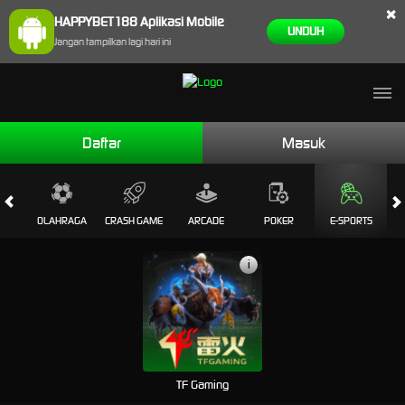
×
HAPPYBET188 Aplikasi Mobile
UNDUH
Jangan tampilkan lagi hari ini
Daftar
Masuk
L
OLAHRAGA
CRASH GAME
ARCADE
POKER
E-SPORTS
SA
i
TF Gaming