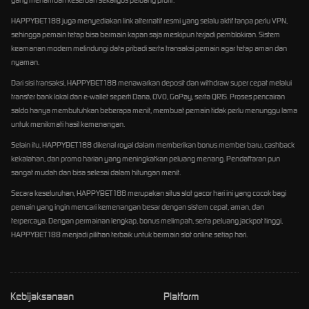
HAPPYBET188 juga menyediakan link alternatif resmi yang selalu aktif tanpa perlu VPN,
sehingga pemain tetap bisa bermain kapan saja meskipun terjadi pemblokiran. Sistem
keamanan modern melindungi data pribadi serta transaksi pemain agar tetap aman dan
nyaman.
Dari sisi transaksi, HAPPYBET188 menawarkan deposit dan withdraw super cepat melalui
transfer bank lokal dan e-wallet seperti Dana, OVO, GoPay, serta QRIS. Proses pencairan
saldo hanya membutuhkan beberapa menit, membuat pemain tidak perlu menunggu lama
untuk menikmati hasil kemenangan.
Selain itu, HAPPYBET188 dikenal royal dalam memberikan bonus member baru, cashback
kekalahan, dan promo harian yang meningkatkan peluang menang. Pendaftaran pun
sangat mudah dan bisa selesai dalam hitungan menit.
Secara keseluruhan, HAPPYBET188 merupakan situs slot gacor hari ini yang cocok bagi
pemain yang ingin mencari kemenangan besar dengan sistem cepat, aman, dan
terpercaya. Dengan permainan lengkap, bonus melimpah, serta peluang jackpot tinggi,
HAPPYBET188 menjadi pilihan terbaik untuk bermain slot online setiap hari.
Kebijaksanaan
Platform