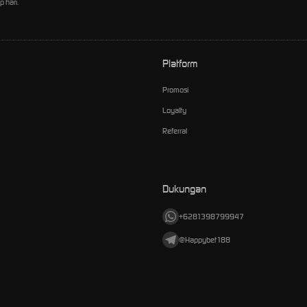
 hari.
Platform
Promosi
Loyalty
Referral
Dukungan
+6281398799947
@Happybet188