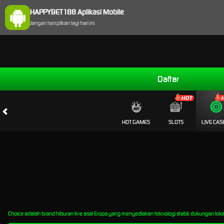
HAPPYBET188 Aplikasi Mobile
Jangan tampilkan lagi hari ini
Daftar
HOT GAMES
SLOTS
LIVE CAS
Choice adalah brand hiburan live asal Eropa yang menyediakan teknologi stabil, dukungan loka