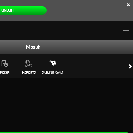
×
UNDUH
Masuk
POKER
E-SPORTS
SABUNG AYAM