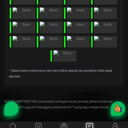
* Selama bank maintenance dan bank offline deposit dan penarikan tidak dapat
diproses
©2026 HAPPYBET188 menawarkan berbagai macam provider pilihan terbaik dan
didukung oleh Layanan Pelanggan profesional 24/7 yang siap melayani Anda.