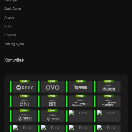
Crash Game
Arcade
Poker
E-Sports
Sabung Ayam
Komunitas