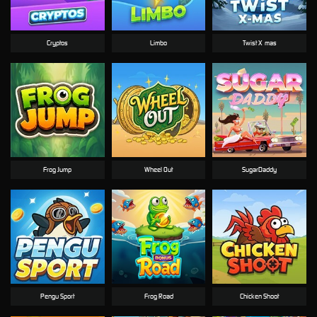
Cryptos
Limbo
Twist X-mas
Frog Jump
Wheel Out
SugarDaddy
Pengu Sport
Frog Road
Chicken Shoot