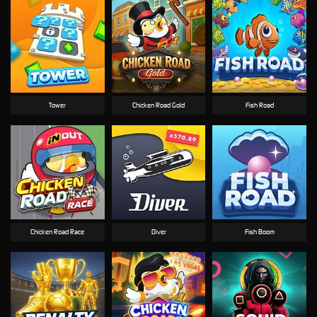
Tower
Chicken Road Gold
Fish Road
Chicken Road Race
Diver
Fish Boom