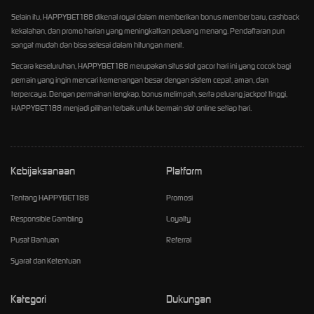
Selain itu, HAPPYBET188 dikenal royal dalam memberikan bonus member baru, cashback
kekalahan, dan promo harian yang meningkatkan peluang menang. Pendaftaran pun
sangat mudah dan bisa selesai dalam hitungan menit.
Secara keseluruhan, HAPPYBET188 merupakan situs slot gacor hari ini yang cocok bagi
pemain yang ingin mencari kemenangan besar dengan sistem cepat, aman, dan
terpercaya. Dengan permainan lengkap, bonus melimpah, serta peluang jackpot tinggi,
HAPPYBET188 menjadi pilihan terbaik untuk bermain slot online setiap hari.
Kebijaksanaan
Platform
Tentang HAPPYBET188
Promosi
Responsible Gambling
Loyalty
Pusat Bantuan
Referral
Syarat dan Ketentuan
Kategori
Dukungan