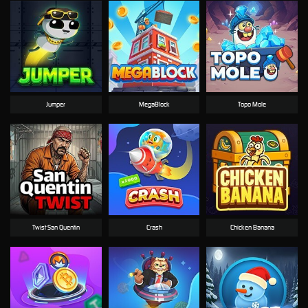
Jumper
MegaBlock
Topo Mole
Twist San Quentin
Crash
Chicken Banana