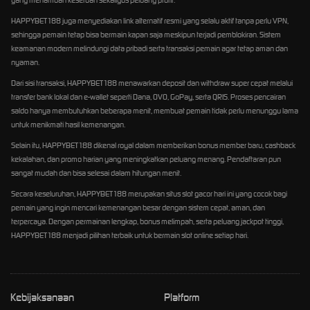
HAPPYBET188 juga menyediakan link alternatif resmi yang selalu aktif tanpa perlu VPN,
sehingga pemain tetap bisa bermain kapan saja meskipun terjadi pemblokiran. Sistem
keamanan modern melindungi data pribadi serta transaksi pemain agar tetap aman dan
nyaman.
Dari sisi transaksi, HAPPYBET188 menawarkan deposit dan withdraw super cepat melalui
transfer bank lokal dan e-wallet seperti Dana, OVO, GoPay, serta QRIS. Proses pencairan
saldo hanya membutuhkan beberapa menit, membuat pemain tidak perlu menunggu lama
untuk menikmati hasil kemenangan.
Selain itu, HAPPYBET188 dikenal royal dalam memberikan bonus member baru, cashback
kekalahan, dan promo harian yang meningkatkan peluang menang. Pendaftaran pun
sangat mudah dan bisa selesai dalam hitungan menit.
Secara keseluruhan, HAPPYBET188 merupakan situs slot gacor hari ini yang cocok bagi
pemain yang ingin mencari kemenangan besar dengan sistem cepat, aman, dan
terpercaya. Dengan permainan lengkap, bonus melimpah, serta peluang jackpot tinggi,
HAPPYBET188 menjadi pilihan terbaik untuk bermain slot online setiap hari.
Kebijaksanaan
Platform