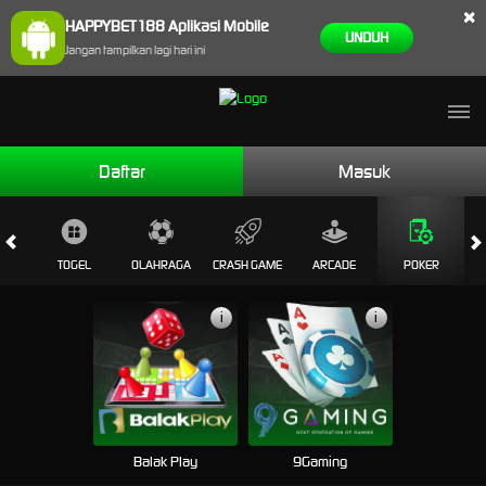
×
HAPPYBET188 Aplikasi Mobile
UNDUH
Jangan tampilkan lagi hari ini
Daftar
Masuk
E
TOGEL
OLAHRAGA
CRASH GAME
ARCADE
POKER
i
i
Balak Play
9Gaming