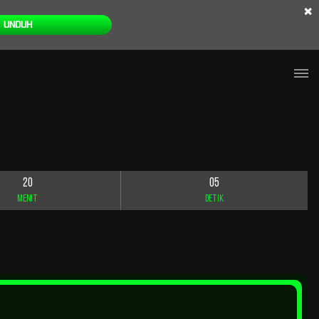
×
UNDUH
20
05
MENIT
DETIK