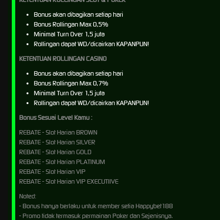
Bonus akan dibagikan setiap hari
Bonus Rollingan Max 0,5%
Minimal Turn Over 1,5 juta
Rollingan dapat WD/dicairkan KAPANPUN!
KETENTUAN ROLLINGAN CASINO
Bonus akan dibagikan setiap hari
Bonus Rollingan Max 0,7%
Minimal Turn Over 1,5 juta
Rollingan dapat WD/dicairkan KAPANPUN!
Bonus Sesuai Level Kamu :
REBATE - Slot Harian BROWN
REBATE - Slot Harian SILVER
REBATE - Slot Harian GOLD
REBATE - Slot Harian PLATINUM
REBATE - Slot Harian VIP
REBATE - Slot Harian VIP EXECUTIIVE
Noted:
- Bonus hanya berlaku untuk member setia Happybet188
- Promo tidak termasuk permainan Poker dan Sejenisnya.