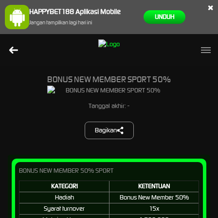
×
HAPPYBET188 Aplikasi Mobile
UNDUH
Jangan tampilkan lagi hari ini
BONUS NEW MEMBER SPORT 50%
Tanggal akhir: -
Bagikan
BONUS NEW MEMBER 50% SPORT
KATEGORI
KETENTUAN
Hadiah
Bonus New Member 50%
Syarat turnover
15x