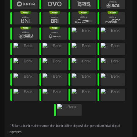
* Selama bank maintenance dan bank offline deposit dan penarikan tidak dapat
diproses