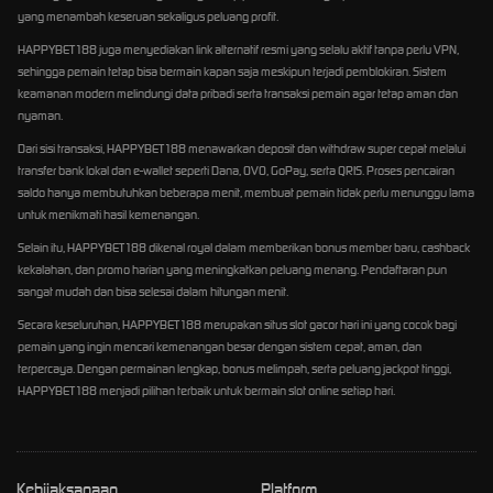
yang menambah keseruan sekaligus peluang profit.
HAPPYBET188 juga menyediakan link alternatif resmi yang selalu aktif tanpa perlu VPN,
sehingga pemain tetap bisa bermain kapan saja meskipun terjadi pemblokiran. Sistem
keamanan modern melindungi data pribadi serta transaksi pemain agar tetap aman dan
nyaman.
Dari sisi transaksi, HAPPYBET188 menawarkan deposit dan withdraw super cepat melalui
transfer bank lokal dan e-wallet seperti Dana, OVO, GoPay, serta QRIS. Proses pencairan
saldo hanya membutuhkan beberapa menit, membuat pemain tidak perlu menunggu lama
untuk menikmati hasil kemenangan.
Selain itu, HAPPYBET188 dikenal royal dalam memberikan bonus member baru, cashback
kekalahan, dan promo harian yang meningkatkan peluang menang. Pendaftaran pun
sangat mudah dan bisa selesai dalam hitungan menit.
Secara keseluruhan, HAPPYBET188 merupakan situs slot gacor hari ini yang cocok bagi
pemain yang ingin mencari kemenangan besar dengan sistem cepat, aman, dan
terpercaya. Dengan permainan lengkap, bonus melimpah, serta peluang jackpot tinggi,
HAPPYBET188 menjadi pilihan terbaik untuk bermain slot online setiap hari.
Kebijaksanaan
Platform