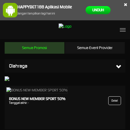
×
HAPPYBET188 Aplikasi Mobile
UNDUH
Jangan tampilkan lagi hari ini
Semua Promosi
Semua Event Provider
Olahraga
BONUS NEW MEMBER SPORT 50%
Detail
Tanggal akhir:
-