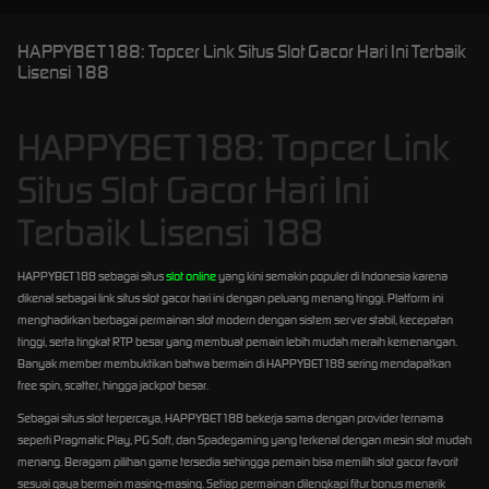
HAPPYBET188: Topcer Link Situs Slot Gacor Hari Ini Terbaik
Lisensi 188
HAPPYBET188: Topcer Link
Situs Slot Gacor Hari Ini
Terbaik Lisensi 188
HAPPYBET188 sebagai situs
slot online
yang kini semakin populer di Indonesia karena
dikenal sebagai link situs slot gacor hari ini dengan peluang menang tinggi. Platform ini
menghadirkan berbagai permainan slot modern dengan sistem server stabil, kecepatan
tinggi, serta tingkat RTP besar yang membuat pemain lebih mudah meraih kemenangan.
Banyak member membuktikan bahwa bermain di HAPPYBET188 sering mendapatkan
free spin, scatter, hingga jackpot besar.
Sebagai situs slot terpercaya, HAPPYBET188 bekerja sama dengan provider ternama
seperti Pragmatic Play, PG Soft, dan Spadegaming yang terkenal dengan mesin slot mudah
menang. Beragam pilihan game tersedia sehingga pemain bisa memilih slot gacor favorit
sesuai gaya bermain masing-masing. Setiap permainan dilengkapi fitur bonus menarik