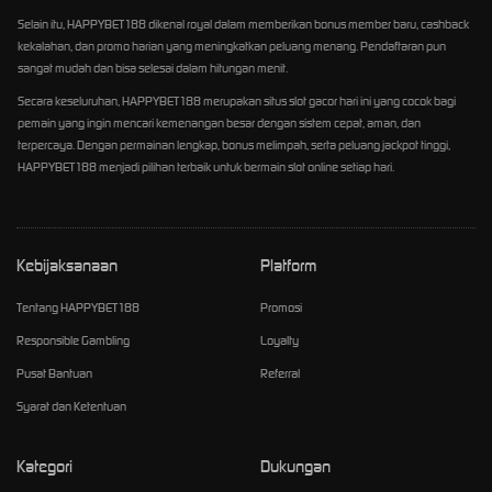
Selain itu, HAPPYBET188 dikenal royal dalam memberikan bonus member baru, cashback
kekalahan, dan promo harian yang meningkatkan peluang menang. Pendaftaran pun
sangat mudah dan bisa selesai dalam hitungan menit.
Secara keseluruhan, HAPPYBET188 merupakan situs slot gacor hari ini yang cocok bagi
pemain yang ingin mencari kemenangan besar dengan sistem cepat, aman, dan
terpercaya. Dengan permainan lengkap, bonus melimpah, serta peluang jackpot tinggi,
HAPPYBET188 menjadi pilihan terbaik untuk bermain slot online setiap hari.
Kebijaksanaan
Platform
Tentang HAPPYBET188
Promosi
Responsible Gambling
Loyalty
Pusat Bantuan
Referral
Syarat dan Ketentuan
Kategori
Dukungan