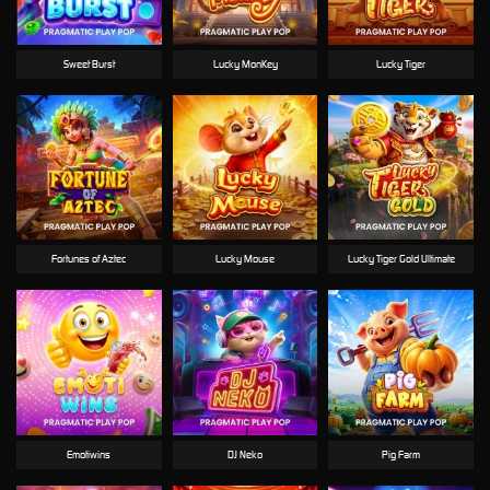
Sweet Burst
Lucky MonKey
Lucky Tiger
Fortunes of Aztec
Lucky Mouse
Lucky Tiger Gold Ultimate
Emotiwins
DJ Neko
Pig Farm