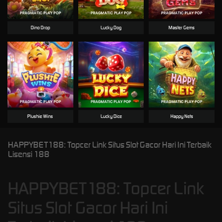
Dino Drop
Lucky Dog
Master Gems
Plushie Wins
Lucky Dice
Happy Nets
HAPPYBET188: Topcer Link Situs Slot Gacor Hari Ini Terbaik
Lisensi 188
HAPPYBET188: Topcer Link
Situs Slot Gacor Hari Ini