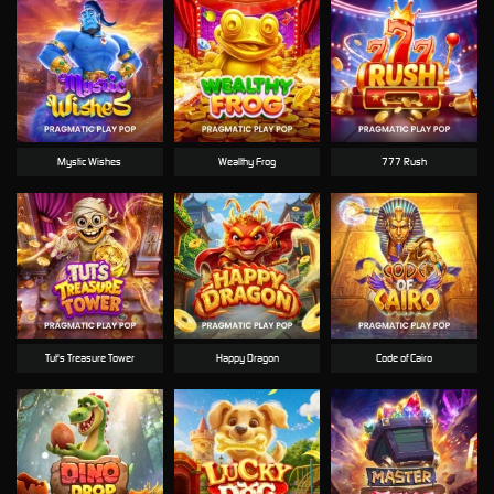
Mystic Wishes
Wealthy Frog
777 Rush
Tut's Treasure Tower
Happy Dragon
Code of Cairo