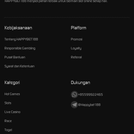
HAPPYBET188 menjadi pilihan terbaik untuk bermain slot online setiap hari.
Kebijaksanaan
Platform
Tentang HAPPYBET188
Promosi
Responsible Gambling
Loyalty
Pusat Bantuan
Referral
Syarat dan Ketentuan
Kategori
Dukungan
Hot Games
+85599922465
Slots
@Happybet188
Live Casino
Race
Togel