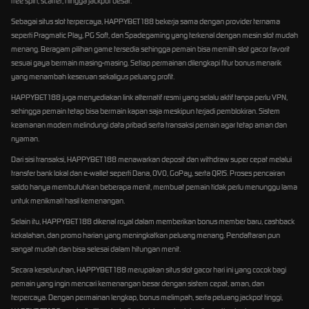
free spin, scatter, hingga jackpot besar.
Sebagai situs slot terpercaya, HAPPYBET188 bekerja sama dengan provider ternama
seperti Pragmatic Play, PG Soft, dan Spadegaming yang terkenal dengan mesin slot mudah
menang. Beragam pilihan game tersedia sehingga pemain bisa memilih slot gacor favorit
sesuai gaya bermain masing-masing. Setiap permainan dilengkapi fitur bonus menarik
yang menambah keseruan sekaligus peluang profit.
HAPPYBET188 juga menyediakan link alternatif resmi yang selalu aktif tanpa perlu VPN,
sehingga pemain tetap bisa bermain kapan saja meskipun terjadi pemblokiran. Sistem
keamanan modern melindungi data pribadi serta transaksi pemain agar tetap aman dan
nyaman.
Dari sisi transaksi, HAPPYBET188 menawarkan deposit dan withdraw super cepat melalui
transfer bank lokal dan e-wallet seperti Dana, OVO, GoPay, serta QRIS. Proses pencairan
saldo hanya membutuhkan beberapa menit, membuat pemain tidak perlu menunggu lama
untuk menikmati hasil kemenangan.
Selain itu, HAPPYBET188 dikenal royal dalam memberikan bonus member baru, cashback
kekalahan, dan promo harian yang meningkatkan peluang menang. Pendaftaran pun
sangat mudah dan bisa selesai dalam hitungan menit.
Secara keseluruhan, HAPPYBET188 merupakan situs slot gacor hari ini yang cocok bagi
pemain yang ingin mencari kemenangan besar dengan sistem cepat, aman, dan
terpercaya. Dengan permainan lengkap, bonus melimpah, serta peluang jackpot tinggi,