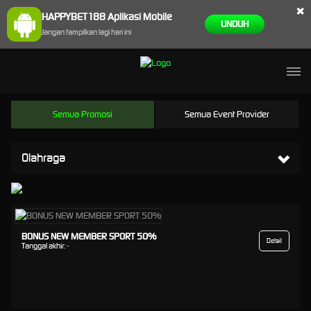
×
HAPPYBET188 Aplikasi Mobile
UNDUH
Jangan tampilkan lagi hari ini
Semua Promosi
Semua Event Provider
Olahraga
BONUS NEW MEMBER SPORT 50%
Detail
Tanggal akhir:
-