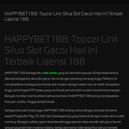
HAPPYBET188: Topcer Link Situs Slot Gacor Hari Ini Terbaik
Lisensi 188
HAPPYBET188: Topcer Link
Situs Slot Gacor Hari Ini
Terbaik Lisensi 188
HAPPYBET188 sebagai situs
slot online
yang kini semakin populer di Indonesia karena
dikenal sebagai link situs slot gacor hari ini dengan peluang menang tinggi. Platform ini
menghadirkan berbagai permainan slot modern dengan sistem server stabil, kecepatan
tinggi, serta tingkat RTP besar yang membuat pemain lebih mudah meraih kemenangan.
Banyak member membuktikan bahwa bermain di HAPPYBET188 sering mendapatkan
free spin, scatter, hingga jackpot besar.
Sebagai situs slot terpercaya, HAPPYBET188 bekerja sama dengan provider ternama
seperti Pragmatic Play, PG Soft, dan Spadegaming yang terkenal dengan mesin slot mudah
menang. Beragam pilihan game tersedia sehingga pemain bisa memilih slot gacor favorit
sesuai gaya bermain masing-masing. Setiap permainan dilengkapi fitur bonus menarik