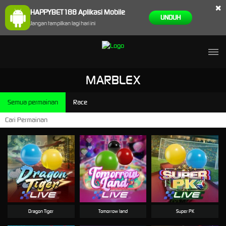
×
HAPPYBET188 Aplikasi Mobile
UNDUH
Jangan tampilkan lagi hari ini
MARBLEX
Semua permainan
Race
Dragon Tiger
Tomorrow land
Super PK