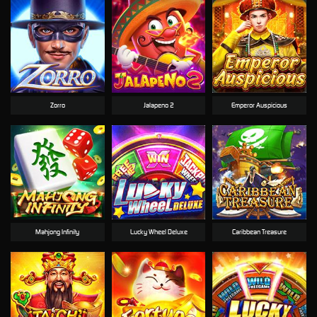
Zorro
Jalapeno 2
Emperor Auspicious
Mahjong Infinity
Lucky Wheel Deluxe
Caribbean Treasure