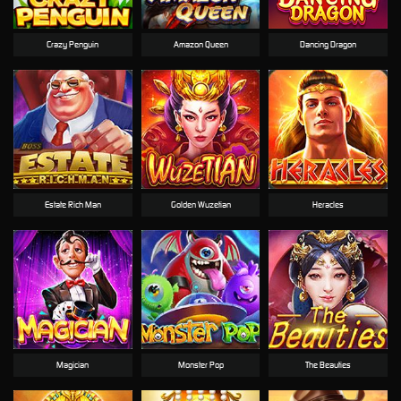
Crazy Penguin
Amazon Queen
Dancing Dragon
Estate Rich Man
Golden Wuzetian
Heracles
Magician
Monster Pop
The Beauties